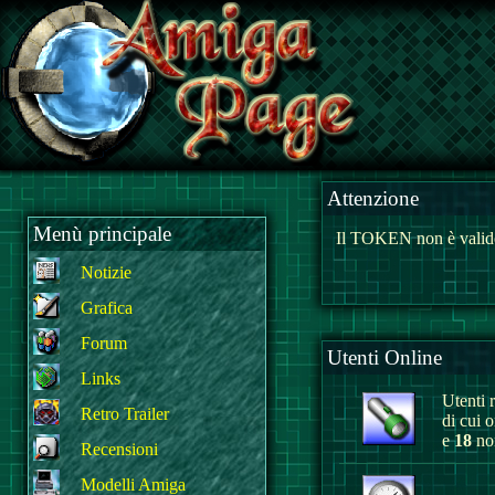
Attenzione
Menù principale
Il TOKEN non è valido
Notizie
Grafica
Forum
Utenti Online
Links
Utenti r
Retro Trailer
di cui 
e
18
non
Recensioni
Modelli Amiga