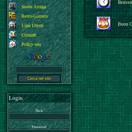
Benvenu
Storia Amiga
Retro-Gamers
Buon C
Lista Utenti
Contatti
Policy sito
Login
Nick
Password