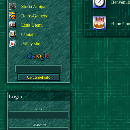
Benvenuto 
Storia Amiga
Retro-Gamers
Buon Com
Lista Utenti
Contatti
Policy sito
Login
Nick
Password