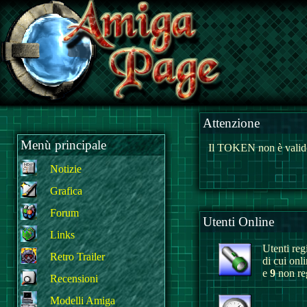
Attenzione
Menù principale
Il TOKEN non è valido
Notizie
Grafica
Forum
Utenti Online
Links
Utenti regi
Retro Trailer
di cui onl
e
9
non reg
Recensioni
Modelli Amiga