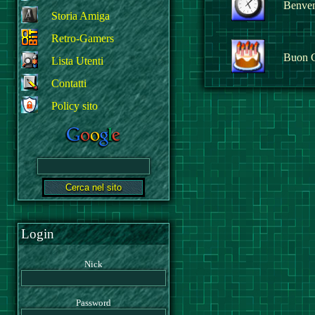
Benvenu
Storia Amiga
Retro-Gamers
Buon 
Lista Utenti
Contatti
Policy sito
Login
Nick
Password