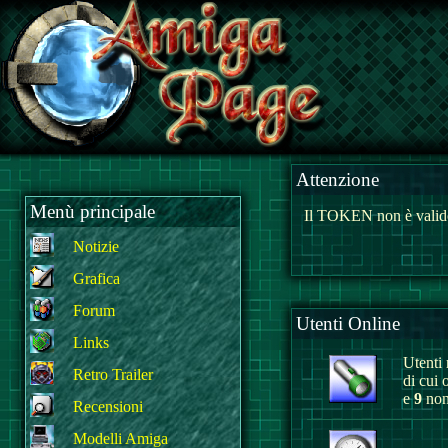
Attenzione
Menù principale
Il TOKEN non è valido
Notizie
Grafica
Forum
Utenti Online
Links
Utenti r
Retro Trailer
di cui 
e
9
non 
Recensioni
Modelli Amiga