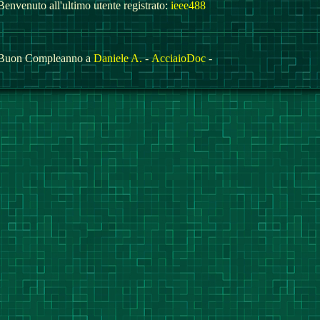
Benvenuto all'ultimo utente registrato:
ieee488
Buon Compleanno a
Daniele A.
-
AcciaioDoc
-