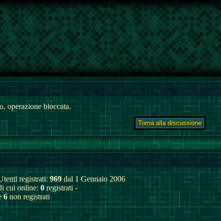
, operazione bloccata.
Utenti registrati:
969
dal 1 Gennaio 2006
di cui online:
0
registrati -
e
6
non registrati