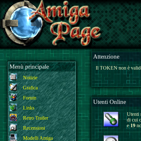
Attenzione
Menù principale
Il TOKEN non è valido
Notizie
Grafica
Forum
Utenti Online
Links
Utenti r
Retro Trailer
di cui 
e
19
no
Recensioni
Modelli Amiga