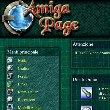
Attenzione
Menù principale
Il TOKEN non è valido
Notizie
Grafica
Forum
Utenti Online
Links
Utenti r
Retro Trailer
di cui 
e
14
no
Recensioni
Modelli Amiga