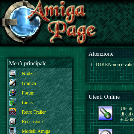
Attenzione
Menù principale
Il TOKEN non è valido
Notizie
Grafica
Forum
Utenti Online
Links
Utenti r
Retro Trailer
di cui 
e
15
no
Recensioni
Modelli Amiga