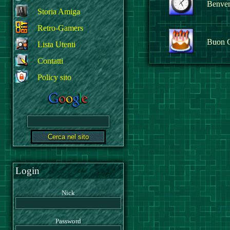
Benvenu
Storia Amiga
Retro-Gamers
Buon 
Lista Utenti
Contatti
Policy sito
Login
Nick
Password