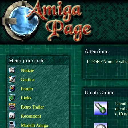
Attenzione
Menù principale
Il TOKEN non è valido
Notizie
Grafica
Forum
Utenti Online
Links
Utenti r
Retro Trailer
di cui 
e
10
no
Recensioni
Modelli Amiga