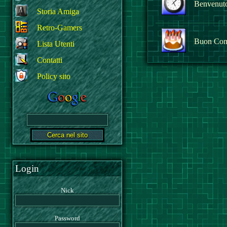
Benvenuto 
Storia Amiga
Retro-Gamers
Buon Com
Lista Utenti
Contatti
Policy sito
Login
Nick
Password