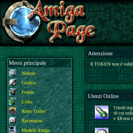
Attenzione
Menù principale
Il TOKEN non è valido
Notizie
Grafica
Forum
Utenti Online
Links
Utenti regi
Retro Trailer
di cui onl
e
13
non re
Recensioni
Modelli Amiga