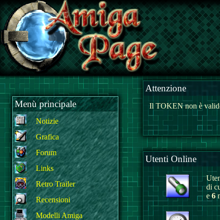
Attenzione
Menù principale
Il TOKEN non è valido
Notizie
Grafica
Forum
Utenti Online
Links
Uten
Retro Trailer
di c
e
6
n
Recensioni
Modelli Amiga