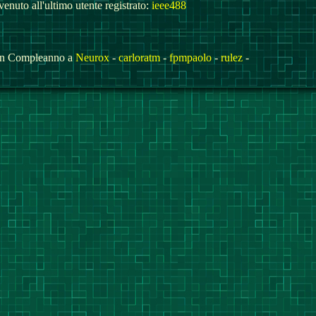
enuto all'ultimo utente registrato:
ieee488
n Compleanno a
Neurox
-
carloratm
-
fpmpaolo
-
rulez
-