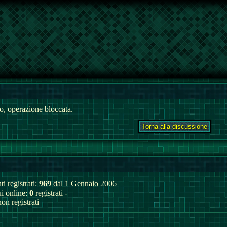
, operazione bloccata.
ti registrati:
969
dal 1 Gennaio 2006
ui online:
0
registrati -
on registrati