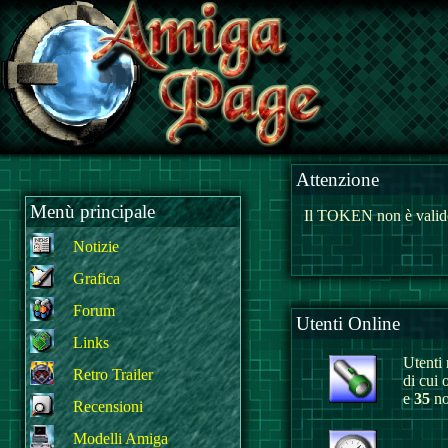
Attenzione
Menù principale
Il TOKEN non è valido
Notizie
Grafica
Forum
Utenti Online
Links
Utenti r
Retro Trailer
di cui 
e
35
no
Recensioni
Modelli Amiga