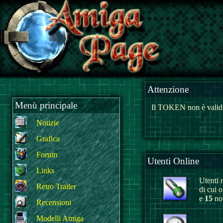
Attenzione
Menù principale
Il TOKEN non è valido
Notizie
Grafica
Forum
Utenti Online
Links
Utenti r
Retro Trailer
di cui 
e
15
non
Recensioni
Modelli Amiga