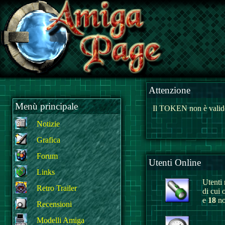
Attenzione
Menù principale
Il TOKEN non è valido
Notizie
Grafica
Forum
Utenti Online
Links
Utenti r
Retro Trailer
di cui 
e
18
no
Recensioni
Modelli Amiga