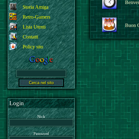
Benvenu
Storia Amiga
Retro-Gamers
Buon 
Lista Utenti
Contatti
Policy sito
Login
Nick
Password