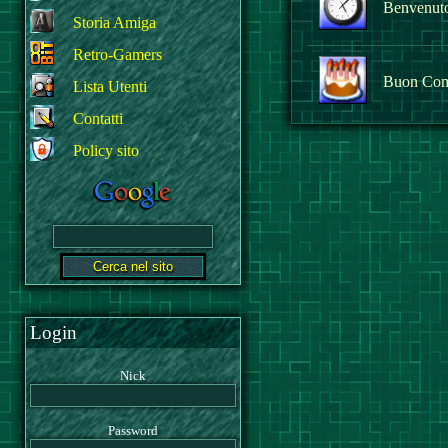
Benvenuto 
Storia Amiga
Retro-Gamers
Buon Com
Lista Utenti
Contatti
Policy sito
Login
Nick
Password