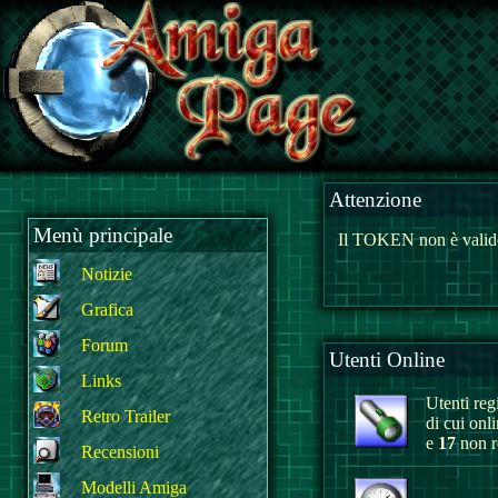
Attenzione
Menù principale
Il TOKEN non è valido
Notizie
Grafica
Forum
Utenti Online
Links
Utenti regi
Retro Trailer
di cui onl
e
17
non re
Recensioni
Modelli Amiga