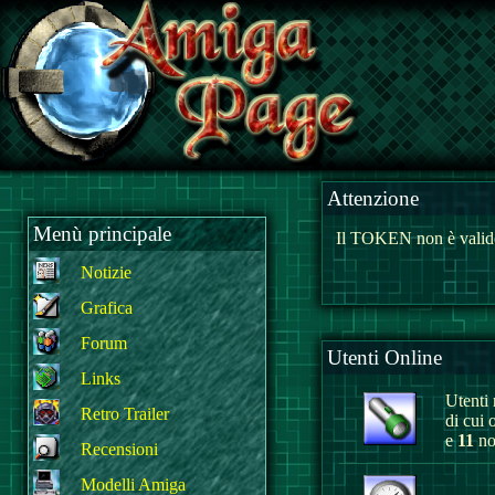
Attenzione
Menù principale
Il TOKEN non è valido
Notizie
Grafica
Forum
Utenti Online
Links
Utenti r
Retro Trailer
di cui 
e
11
non
Recensioni
Modelli Amiga