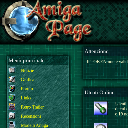
Attenzione
Menù principale
Il TOKEN non è valido
Notizie
Grafica
Forum
Utenti Online
Links
Utenti r
Retro Trailer
di cui 
e
19
no
Recensioni
Modelli Amiga