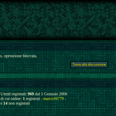
, operazione bloccata.
Utenti registrati:
969
dal 1 Gennaio 2006
di cui online:
1
registrati -
marco16779
-
e
14
non registrati