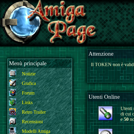
Attenzione
Menù principale
Il TOKEN non è valido
Notizie
Grafica
Forum
Utenti Online
Links
Utenti r
Retro Trailer
di cui 
e
50
no
Recensioni
Modelli Amiga