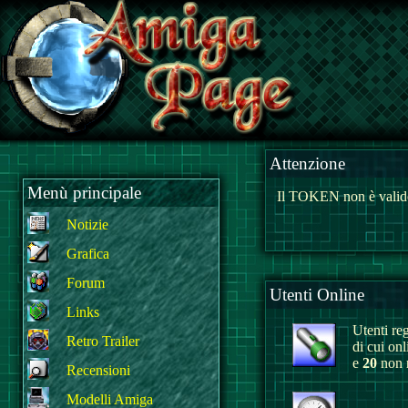
Attenzione
Menù principale
Il TOKEN non è valido
Notizie
Grafica
Forum
Utenti Online
Links
Utenti reg
Retro Trailer
di cui on
e
20
non r
Recensioni
Modelli Amiga