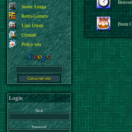
Benvenu
Storia Amiga
Retro-Gamers
Buon C
Lista Utenti
Contatti
Policy sito
Login
Nick
Password