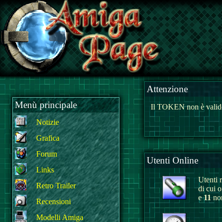
Attenzione
Menù principale
Il TOKEN non è valido
Notizie
Grafica
Forum
Utenti Online
Links
Utenti r
Retro Trailer
di cui 
e
11
non
Recensioni
Modelli Amiga