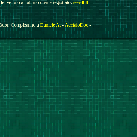
Benvenuto all'ultimo utente registrato:
ieee488
Buon Compleanno a
Daniele A.
-
AcciaioDoc
-