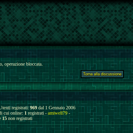
, operazione bloccata.
Utenti registrati:
969
dal 1 Gennaio 2006
di cui online:
1
registrati -
amiwell79
-
e
15
non registrati