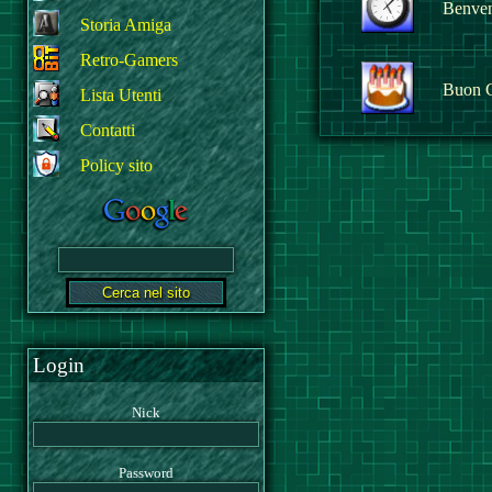
Benvenu
Storia Amiga
Retro-Gamers
Buon 
Lista Utenti
Contatti
Policy sito
Login
Nick
Password