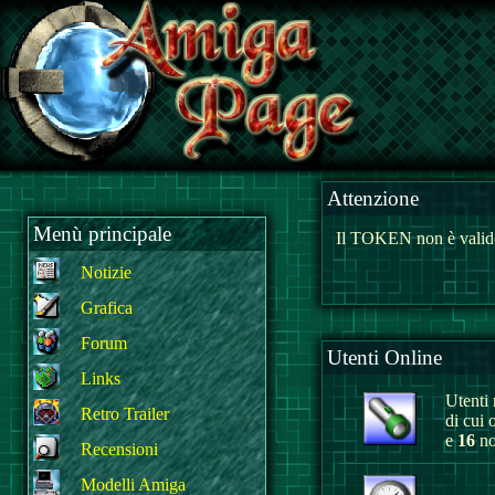
Attenzione
Menù principale
Il TOKEN non è valido
Notizie
Grafica
Forum
Utenti Online
Links
Utenti r
Retro Trailer
di cui 
e
16
no
Recensioni
Modelli Amiga