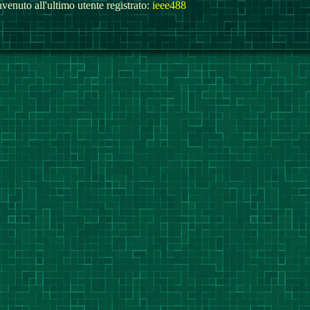
venuto all'ultimo utente registrato:
ieee488