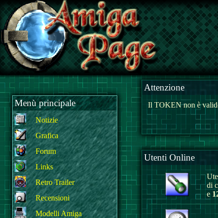
Attenzione
Menù principale
Il TOKEN non è valido
Notizie
Grafica
Forum
Utenti Online
Links
Uten
Retro Trailer
di 
e
1
Recensioni
Modelli Amiga