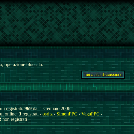
, operazione bloccata.
ti registrati:
969
dal 1 Gennaio 2006
cui online:
3
registrati -
osritz
-
SimonPPC
-
VagaPPC
-
2
non registrati