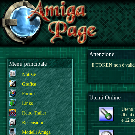
Attenzione
Menù principale
Il TOKEN non è valido
Notizie
Grafica
Forum
Utenti Online
Links
Utenti r
Retro Trailer
di cui 
e
12
no
Recensioni
Modelli Amiga