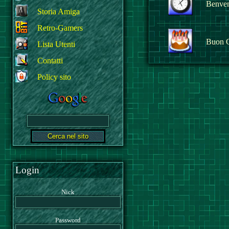
Benvenu
Storia Amiga
Retro-Gamers
Buon 
Lista Utenti
Contatti
Policy sito
Login
Nick
Password