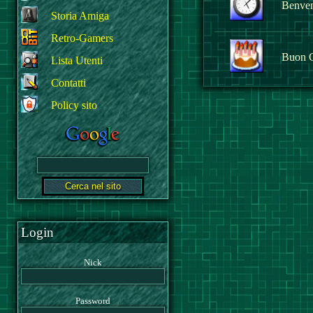
Benvenu
Storia Amiga
Retro-Gamers
Buon 
Lista Utenti
Contatti
Policy sito
Login
Nick
Password