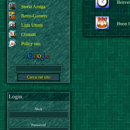
Benvenu
Storia Amiga
Retro-Gamers
Buon 
Lista Utenti
Contatti
Policy sito
Login
Nick
Password