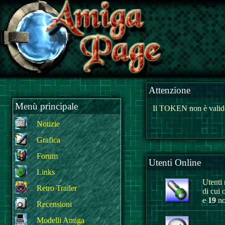
Attenzione
Menù principale
Il TOKEN non è valido
Notizie
Grafica
Forum
Utenti Online
Links
Utenti r
Retro Trailer
di cui 
e
19
no
Recensioni
Modelli Amiga