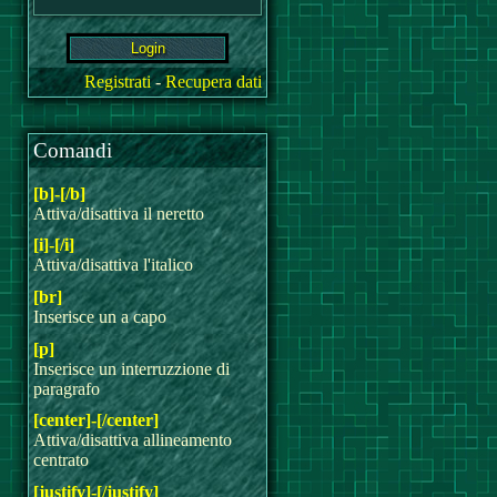
Registrati
-
Recupera dati
Comandi
[b]-[/b]
Attiva/disattiva il neretto
[i]-[/i]
Attiva/disattiva l'italico
[br]
Inserisce un a capo
[p]
Inserisce un interruzzione di
paragrafo
[center]-[/center]
Attiva/disattiva allineamento
centrato
[justify]-[/justify]