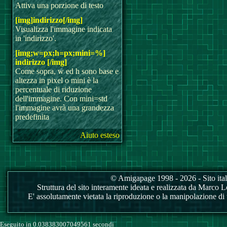
Attiva una porzione di testo
[img]indirizzo[/img]
Visualizza l'immagine indicata
in 'indirizzo'.
[img;w=px;h=px;mini=%]
indirizzo [/img]
Come sopra, w ed h sono base e
altezza in pixel o mini è la
percentuale di riduzione
dell'immagine. Con mini=std
l'immagine avrà una grandezza
predefinita
Aiuto esteso
© Amigapage 1998 - 2026 - Sito itali
Struttura del sito interamente ideata e realizzata da Marco Love
E' assolutamente vietata la riproduzione o la manipolazione di tu
Eseguito in 0.038383007049561 secondi