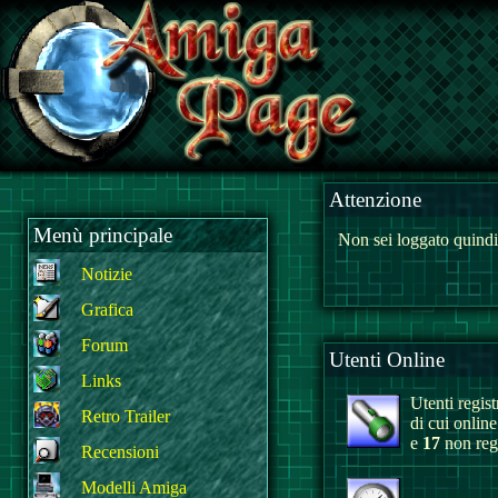
Attenzione
Menù principale
Non sei loggato quindi
Notizie
Grafica
Forum
Utenti Online
Links
Utenti registr
Retro Trailer
di cui onlin
e
17
non regi
Recensioni
Modelli Amiga