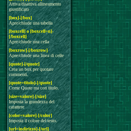
Attiva/disattiva allineamento
giustificato
[box]-[/box]
Apre/chiude una tabella
[boxcell] o [boxcell=n]-
[/boxcell]
Apre/chiude una cella
[boxrow]-[/boxrow]
Apre/chiude una linea di celle
[quote]-[/quote]
Crea un box per quotare
commenti.
[quote=titolo]-[/quote]
Come Quote ma con titolo.
[size=valore]-[/size]
Imposta la grandezza del
carattere
[color=valore]-[/color]
Imposta il colore del testo.
[url=indirizzo]-[/url]