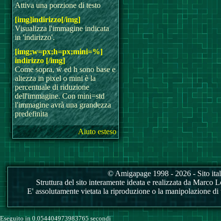
Attiva una porzione di testo
[img]indirizzo[/img]
Visualizza l'immagine indicata
in 'indirizzo'.
[img;w=px;h=px;mini=%]
indirizzo [/img]
Come sopra, w ed h sono base e
altezza in pixel o mini è la
percentuale di riduzione
dell'immagine. Con mini=std
l'immagine avrà una grandezza
predefinita
Aiuto esteso
© Amigapage 1998 - 2026 - Sito itali
Struttura del sito interamente ideata e realizzata da Marco Love
E' assolutamente vietata la riproduzione o la manipolazione di tu
Eseguito in 0.054404973983765 secondi