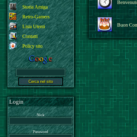
Benvenuto 
Storia Amiga
Retro-Gamers
Buon Com
Lista Utenti
Contatti
Policy sito
Login
Nick
Password