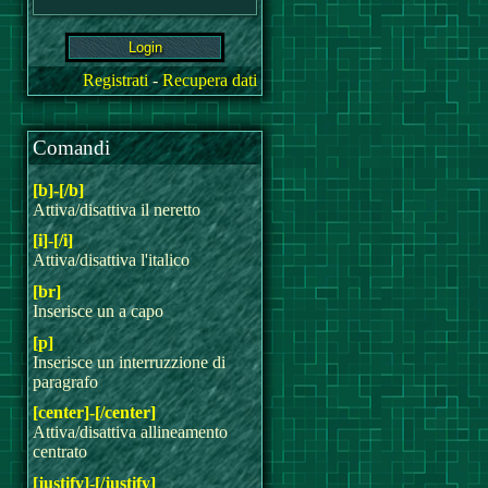
Registrati
-
Recupera dati
Comandi
[b]-[/b]
Attiva/disattiva il neretto
[i]-[/i]
Attiva/disattiva l'italico
[br]
Inserisce un a capo
[p]
Inserisce un interruzzione di
paragrafo
[center]-[/center]
Attiva/disattiva allineamento
centrato
[justify]-[/justify]