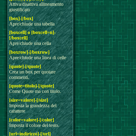
Attiva/disattiva allineamento
giustificato
[box]-[/box]
Apre/chiude una tabella
[boxcell] o [boxcell=n]-
[/boxcell]
Apre/chiude una cella
[boxrow]-[/boxrow]
Apre/chiude una linea di celle
[quote]-[/quote]
Crea un box per quotare
commenti.
[quote=titolo]-[/quote]
Come Quote ma con titolo.
[size=valore]-[/size]
Imposta la grandezza del
carattere
[color=valore]-[/color]
Imposta il colore del testo.
[url=indirizzo]-[/url]