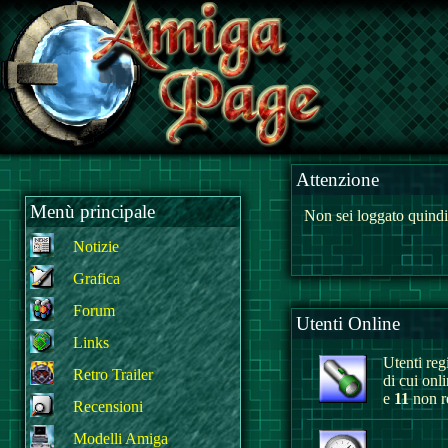
Attenzione
Menù principale
Non sei loggato quindi
Notizie
Grafica
Forum
Utenti Online
Links
Utenti regi
Retro Trailer
di cui onl
e
11
non re
Recensioni
Modelli Amiga